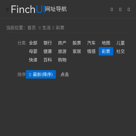
网址导航
当前位置：
首页
生活
彩票
分类
全部
银行
房产
股票
汽车
地图
儿童
母婴
健康
旅游
家居
情感
彩票
社交
快递
百科
购物
排序
最新
(降序)
点击