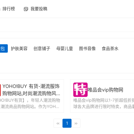
排行榜
我要投稿
鞋包
护肤美容
创意铺子
母婴儿童
图书音像
食品茶水
YOHO!BUY 有货-潮流服饰
唯品会vip购物网
购物网站,时尚潮流购物风
HO!BUY有货】，年轻人潮流购物
向标
唯品会vip购物网以1-7折超低折
潮流商品购物网站。作为YOHO!
球各大品牌进行限时特卖，商品
的购物平台，汇集了全球潮流时尚
装、化妆品、家居、奢侈品等上
...
牌。100%正...
‹‹
1
››