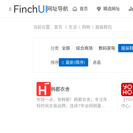
网址导航
首页
精选网址
当前位置：
首页
生活
购物
服装鞋包
分类
全部
综合商场
数码家电
服装
排序
最新
(降序)
点击
韩都衣舍
年轻一点，穿韩都！韩都衣舍，专注年
【YO
轻时尚女装品牌，连续7年全网销量领
中心，
先，赢得超5000万年轻女性青睐。...
旗下
商品和国