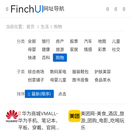
网址导航
当前位置：
首页
生活
购物
分类
全部
银行
房产
股票
汽车
地图
儿童
母婴
健康
旅游
家居
情感
彩票
社交
快递
百科
购物
子类
综合商场
数码家电
服装鞋包
护肤美容
创意铺子
母婴儿童
图书音像
食品茶水
排序
最新
(降序)
点击
华为商城VMALL-
美团网-美食_酒店_旅
华为手机、笔记本、
游_团购_电影_吃喝玩
平板、穿戴、官网正
乐