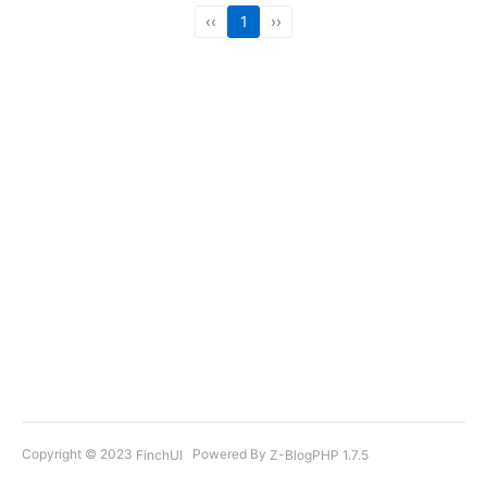
‹‹
1
››
Copyright © 2023
Powered By
FinchUI
Z-BlogPHP 1.7.5