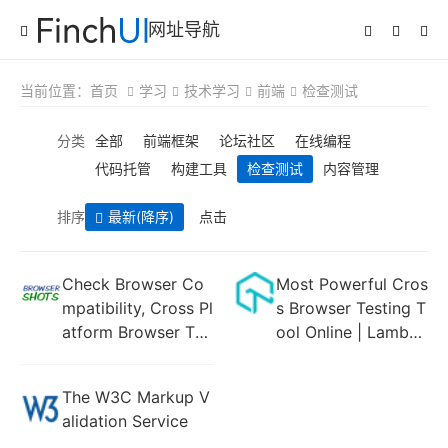
网址导航
当前位置：
首页
学习
技术学习
前端
检查测试
分类
全部
前端框架
论坛社区
在线编程
代码托管
构建工具
检查测试
内容管理
排序
最新
(降序)
点击
Check Browser Co
Most Powerful Cros
mpatibility, Cross Pl
s Browser Testing T
atform Browser Tes
ool Online | Lambda
t - Browsershots
Test
The W3C Markup V
alidation Service