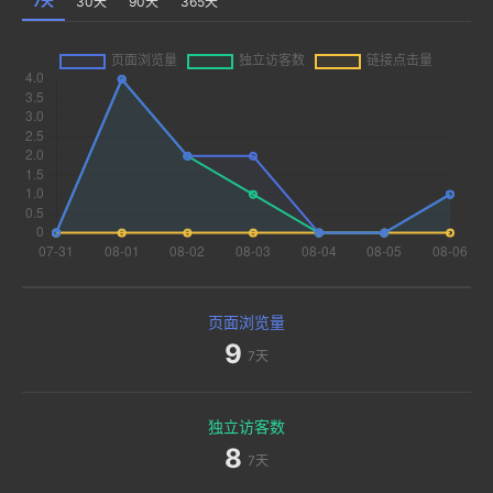
7天
30天
90天
365天
页面浏览量
9
7天
独立访客数
8
7天