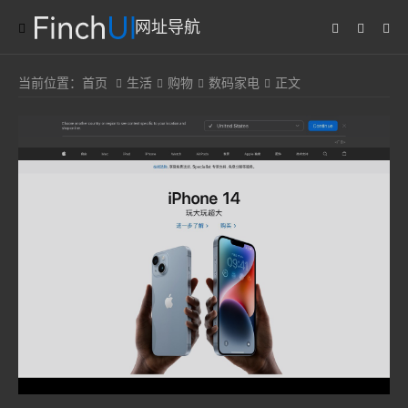
网址导航
当前位置：
首页
生活
购物
数码家电
正文