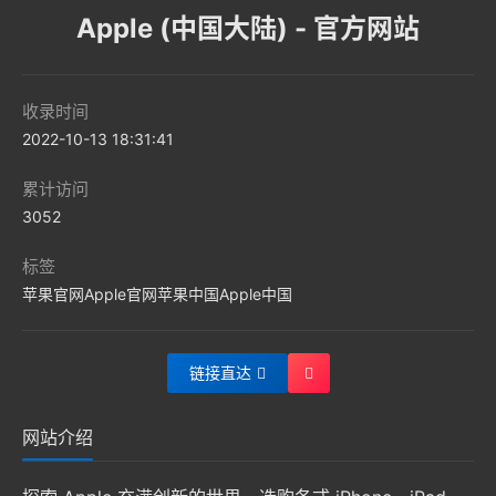
Apple (中国大陆) - 官方网站
收录时间
2022-10-13 18:31:41
累计访问
3052
标签
苹果官网
Apple官网
苹果中国
Apple中国
链接直达
网站介绍