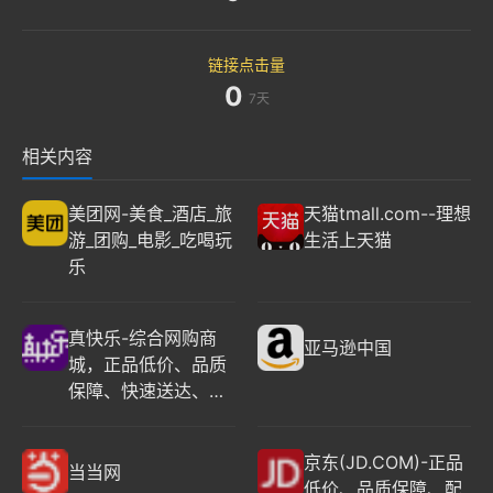
链接点击量
0
7天
相关内容
美团网-美食_酒店_旅
天猫tmall.com--理想
游_团购_电影_吃喝玩
生活上天猫
乐
真快乐-综合网购商
亚马逊中国
城，正品低价、品质
保障、快速送达、安
心服务！
京东(JD.COM)-正品
当当网
低价、品质保障、配