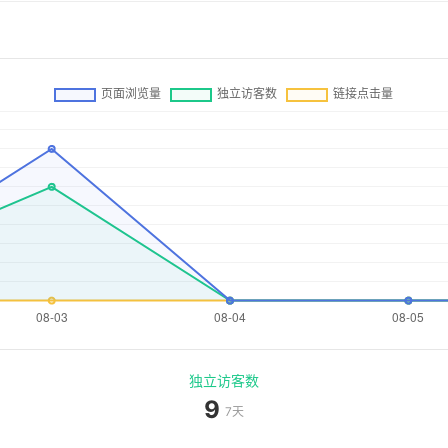
独立访客数
9
7天