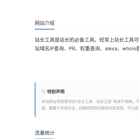
网站介绍
站长工具是站长的必备工具。经常上站长工具可
站域名IP查询、PR、权重查询、alexa、whoi
特别声明
本站
网址导航
提供的“
站长工具 - 站长之家
”来源于网络，
容，都属于合规合法，后期网页的内容如出现违规，可以直
流量统计