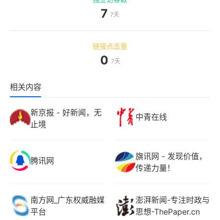
7
7天
链接点击量
0
7天
相关内容
新京报 - 好新闻，无
中青在线
止境
旗讯网 - 发现价值，
腾讯网
传递力量！
南方网_广东权威融媒
澎湃新闻-专注时政与
平台
思想-ThePaper.cn