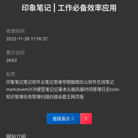
印象笔记 | 工作必备效率应用
收录时间
2022-11-26 11:16:37
累计访问
2693
标签
印象笔记
笔记软件
云笔记
思维导图
脑图
办公软件
在线笔记
markdown
OCR
便签
笔记
记事本
头脑风暴
时间管理
日志
todo
知识管理
任务管理
扫描
扫描全能王网页版
链接直达
网站介绍