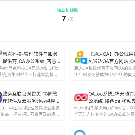
独立访客数
7
7天
慧点科技-管理软件与服务
【通达OA】办公就用
提供商_OA办公系统_智慧协
A,通达OA官方网站_O
a系统,慧点科技OA网站,WE.Offic
同办公_办公自动化_WE.Off
通达OA系统代表了协同OA的先进
_协同办公
A系统,为集团型企业打造智能极简
16年研发铸就成熟OA产品,协同
ice
办公平台,OA产品与服务提...
行业唯一央企团队研发,多次摘取
A软件...
致远互联官网首页-协同管
OA_oa系统_华天动力
理软件及云服务领导供应
公系统_陕西oa|移动办
互联，中国协同管理软件及云服务
商-协同，协同办公，协同O
oa,oa系统,华天动力OA网站。O
华天动力OA
提供商，拥有超过万余家政府机构
华天动力以专业的OA办公软件享
A
级客户，科创板上市公司（688
系统行业，树立了OA办公软件的
h）。...
标杆，且...