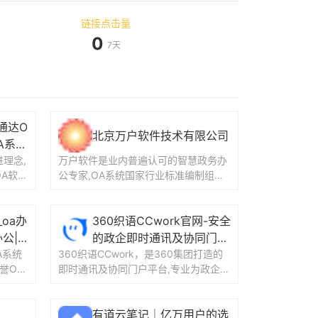
链接点击量
0
7天
通达O
北京万户软件技术有限公司
A系统
理念,
万户软件是业内普遍认可的智慧政务办
OA软件
公专家,OA系统国家行业标准编制组长
国内O
单位,协同软件国家行业标准编制组长单
位,22年专注...
_oa办
360织语CCwork官网-安全
公|
的政企即时通讯及协同门户
A系统
360织语CCwork，是360集团打造的
平台
誉OA
即时通讯及协同门户平台,专业为政企提
价值
供安全可靠的即时通讯、统一门户平台
等服务，...
有道云笔记｜亿万用户的选