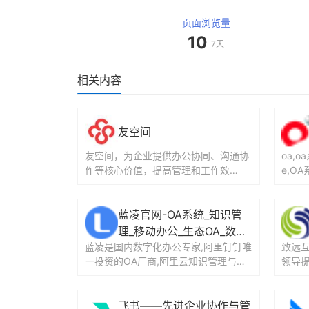
页面浏览量
10
7天
相关内容
友空间
友空间，为企业提供办公协同、沟通协
oa,o
作等核心价值，提高管理和工作效
e,O
率。...
的协同
蓝凌官网-OA系统_知识管
理_移动办公_生态OA_数字
蓝凌是国内数字化办公专家,阿里钉钉唯
化办公专家
致远
一投资的OA厂商,阿里云知识管理与协
领导
同领域首家战略合作伙伴;20年专注智
及企业
慧办公领域,...
369.s
飞书——先进企业协作与管