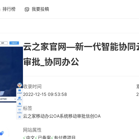
排行榜
我要投稿
云之家官网—新一代智能协同云
审批_协同办公
收录时间
2022-12-15 09:53:58
2
标签
云之家
移动办公
OA系统
移动审批
信创OA
网站属性
中文
已备案
有付费项目