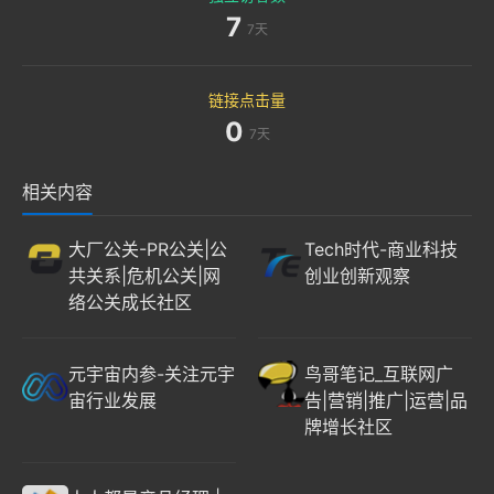
7
7天
链接点击量
0
7天
相关内容
大厂公关-PR公关|公
Tech时代-商业科技
共关系|危机公关|网
创业创新观察
络公关成长社区
元宇宙内参-关注元宇
鸟哥笔记_互联网广
宙行业发展
告|营销|推广|运营|品
牌增长社区