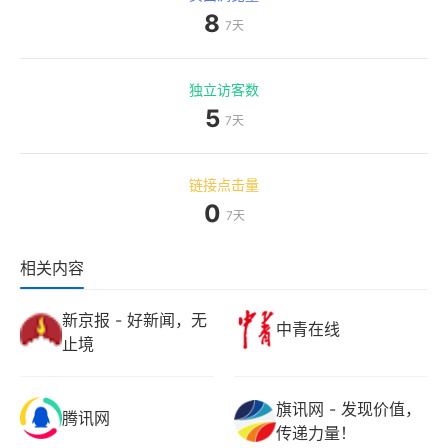
8
7天
独立访客数
5
7天
链接点击量
0
7天
相关内容
新京报 - 好新闻，无
中青在线
止境
旗讯网 - 发现价值，
腾讯网
传递力量！