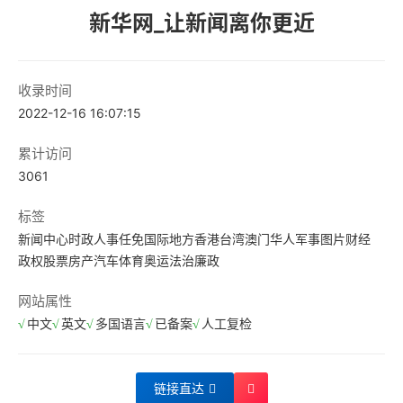
新华网_让新闻离你更近
收录时间
2022-12-16 16:07:15
累计访问
3061
标签
新闻中心
时政
人事任免
国际
地方
香港
台湾
澳门
华人
军事
图片
财经
政权
股票
房产
汽车
体育
奥运
法治
廉政
网站属性
中文
英文
多国语言
已备案
人工复检
链接直达