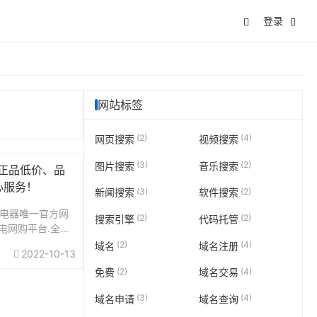
登录
网站标签
(2)
(4)
网页搜索
视频搜索
(3)
(2)
图片搜索
音乐搜索
正品低价、品
心服务！
(3)
(2)
新闻搜索
软件搜索
)国美电器唯一官方网
(2)
(2)
搜索引擎
代码托管
电网购平台.全球
手机、数码、空
(2)
(4)
域名
域名注册
2022-10-13
网络产品等正品
(2)
(4)
免费
域名交易
为您提供...
(3)
(4)
域名申请
域名查询