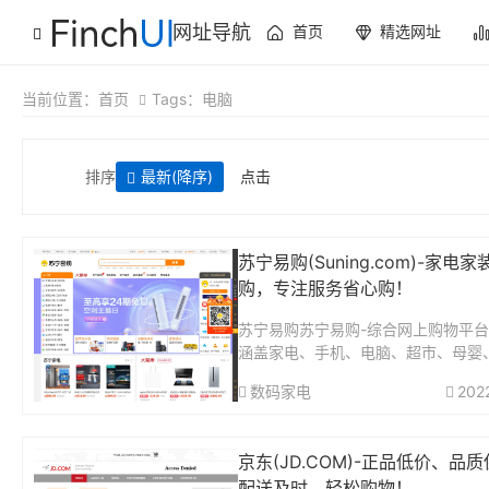
网址导航
首页
精选网址
当前位置：
首页
Tags：电脑
排序
最新
(降序)
点击
苏宁易购(Suning.com)-家电
购，专注服务省心购！
苏宁易购苏宁易购-综合网上购物平
涵盖家电、手机、电脑、超市、母婴
装、百货、海外购等品类。送货更准
数码家电
202
格更超值、上新货更快，正品行货、
保、可门店自提，全网更低价，让您
喜欢！...
京东(JD.COM)-正品低价、品
配送及时、轻松购物！