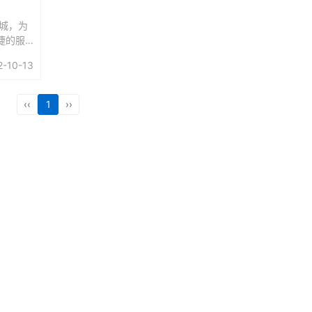
商城，为
捷的服
家，囊
2-10-13
母婴、
，满足
‹‹
1
››