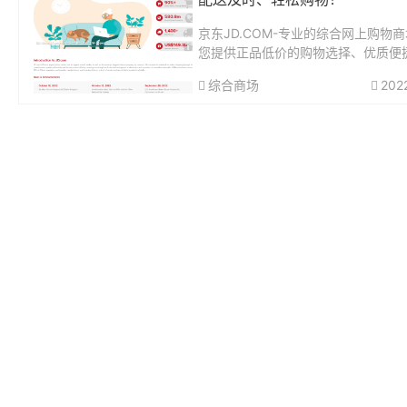
京东JD.COM-专业的综合网上购物
您提供正品低价的购物选择、优质便
务体验。商品来自全球数十万品牌商
综合商场
202
括家电、手机、电脑、服装、居家、
美妆、个护、食品、生鲜等丰富品类
各种...