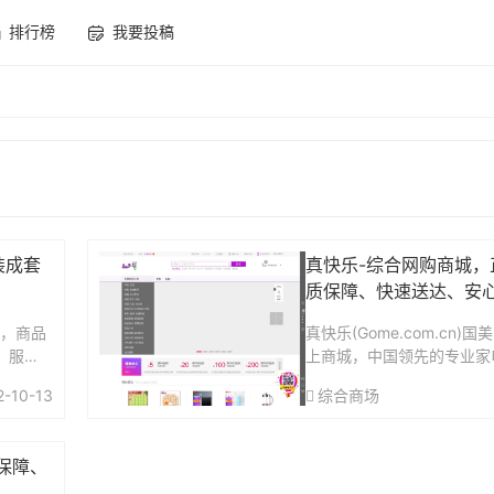
排行榜
我要投稿
家装成套
真快乐-综合网购商城，
质保障、快速送达、安
台，商品
真快乐(Gome.com.cn
、服
上商城，中国领先的专业家
时、价
品牌电视、洗衣机、电脑、
2-10-13
综合商场
全国联
调、电脑配件、生活电器、
放心去
行货，更低价格，更快送达，
质保障、