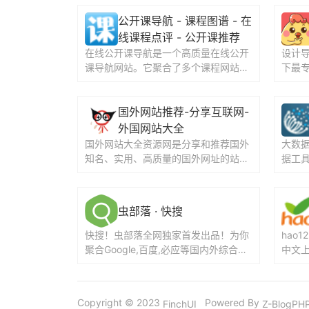
公开课导航 - 课程图谱 - 在
线课程点评 - 公开课推荐
在线公开课导航是一个高质量在线公开
设计导
课导航网站。它聚合了多个课程网站的
下最
高质量公开课，并且按照课程平台精心
导航为
分类，包括：Cou...
计教程
国外网站推荐-分享互联网-
外国网站大全
国外网站大全资源网是分享和推荐国外
大数
知名、实用、高质量的国外网址的站
据工
点，收录国外和国内各类实用网站,内容
找到大
涵盖国外创意、设计...
虫部落 · 快搜
快搜！虫部落全网独家首发出品！为你
hao
聚合Google,百度,必应等国内外综合搜
中文
索和学术,资源,专业领域知识等垂直搜
小说
索。精准...
的网络
Copyright © 2023
Powered By
FinchUI
Z-BlogPHP