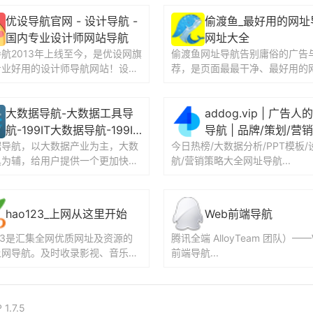
优设导航官网 - 设计导航 -
偷渡鱼_最好用的网址
国内专业设计师网站导航
网址大全
航2013年上线至今，是优设网旗
偷渡鱼网址导航告别庸俗的广告
专业好用的设计师导航网站！设计
荐，是页面最最干净、最好用的
设计师提供AI创作、UI设计、设
航、网址大全。聚合了百度、谷
、素...
视、磁力等多个搜索引...
大数据导航-大数据工具导
addog.vip | 广告
航-199IT大数据导航-199IT
导航 | 品牌/策划/营销
据导航，以大数据产业为主，大数
大数据工具导航
今日热榜/大数据分析/PPT模板/
意/文案
具为辅，给用户提供一个更加快速
航/营销策略大全网址导航...
数据相关的工具平台。...
hao123_上网从这里开始
Web前端导航
123是汇集全网优质网址及资源的
腾讯全端 AlloyTeam 团队）——
上网导航。及时收录影视、音乐、
前端导航...
、游戏等分类的网址和内容，让您
生活更简...
 1.7.5