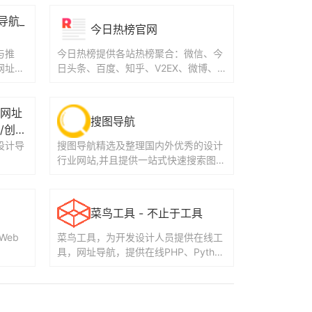
导航_
今日热榜官网
与推
今日热榜提供各站热榜聚合：微信、今
网址导
日头条、百度、知乎、V2EX、微博、
歌、影
贴吧、豆瓣、天涯、虎扑、Github、抖
音...追...
人的网址
搜图导航
/创
设计导
搜图导航精选及整理国内外优秀的设计
行业网站,并且提供一站式快速搜索图像
服务支持全网正版图片搜索。拥有以图
搜图、智能配色、...
菜鸟工具 - 不止于工具
Web
菜鸟工具，为开发设计人员提供在线工
具，网址导航，提供在线PHP、Pytho
n、 CSS、JS 调试，中文简繁体转换，
进制...