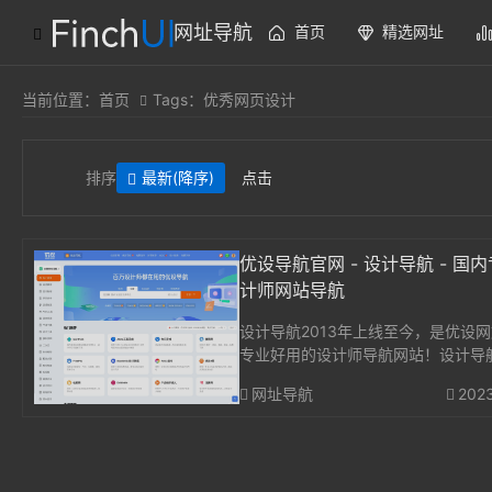
网址导航
首页
精选网址
当前位置：
首页
Tags：优秀网页设计
排序
最新
(降序)
点击
优设导航官网 - 设计导航 - 国
计师网站导航
设计导航2013年上线至今，是优设
专业好用的设计师导航网站！设计导
计师提供AI创作、UI设计、设计教程
网址导航
202
下载、高清图库、App设计、网页设
计网站导航指引。设计导航每周更新，设