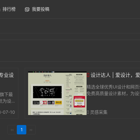
排行榜
我要投稿
内专业设
设计达人 | 爱设计，
精选全球优秀UI设计和网
免费高质量设计素材，为设
网旗下最
技术教程和创意灵感，探讨
航为设
设计、用户体验以及xhtml+c
、素材
3-07-10
灵感采集
计等设
计...
‹‹
1
››