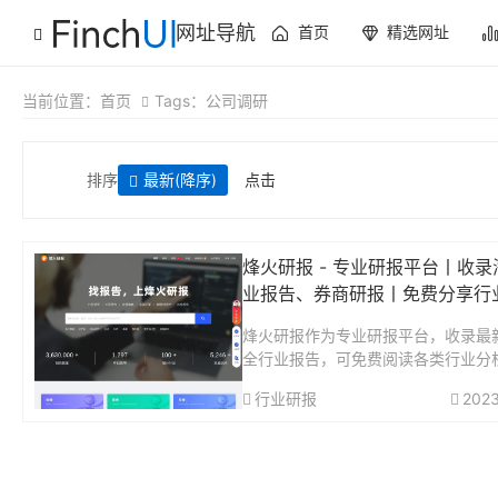
网址导航
首页
精选网址
当前位置：
首页
Tags：公司调研
排序
最新
(降序)
点击
烽火研报 - 专业研报平台丨收录
业报告、券商研报丨免费分享行
烽火研报作为专业研报平台，收录最
全行业报告，可免费阅读各类行业分
告、公司研究报告、券商研报等。智
行业研报
2023
搜索，支持全文关键词匹配，可下载P
ord格式报告。烽火研报——实时全
报告...