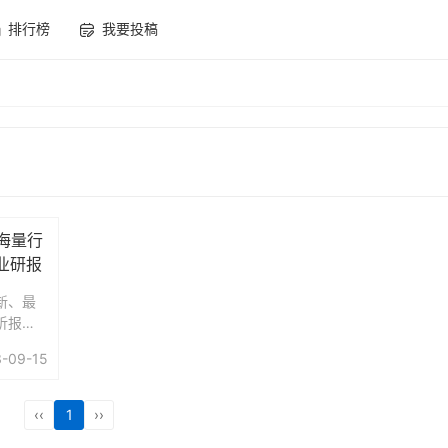
排行榜
我要投稿
海量行
业研报
新、最
析报
能分类
-09-15
DF、W
面的研究
‹‹
1
››