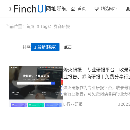
网址导航
首页
精选网址
当前位置：
首页
Tags：券商研报
排序
最新
(降序)
点击
烽火研报 - 专业研报平台丨收录
业报告、券商研报丨免费分享行
烽火研报作为专业研报平台，收录最
全行业报告，可免费阅读各类行业分
告、公司研究报告、券商研报等。智
行业研报
2023
搜索，支持全文关键词匹配，可下载P
ord格式报告。烽火研报——实时全
报告...