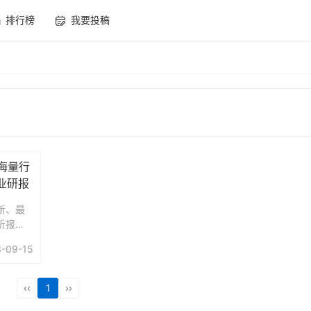
排行榜
我要投稿
海量行
业研报
新、最
析报
能分类
-09-15
DF、W
面的研究
‹‹
1
››