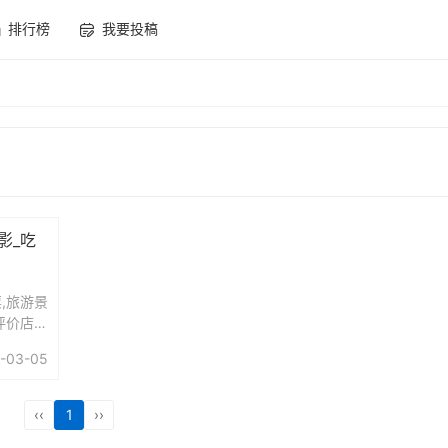
排行榜
我要投稿
影_吃
,旅游景
评价店铺
玩乐1折
-03-05
‹‹
1
››