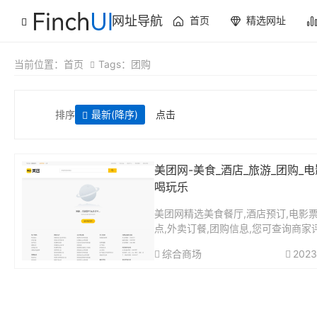
网址导航
首页
精选网址
当前位置：
首页
Tags：团购
排序
最新
(降序)
点击
美团网-美食_酒店_旅游_团购_电
喝玩乐
美团网精选美食餐厅,酒店预订,电影票
点,外卖订餐,团购信息,您可查询商家
信息。生活,下载美团官方APP ,吃喝
综合商场
2023
起。...