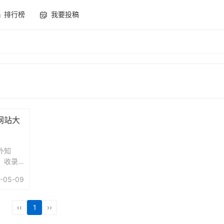
排行榜
我要投稿
网站大
外知
，收录
外创
-05-09
、文
了解国
‹‹
1
››