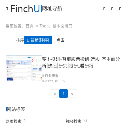
网址导航
当前位置：
首页
Tags：基本面研究
排序
最新
(降序)
点击
萝卜投研-智能股票投研|选股_基本面分
析|选股|研究|投研_看研报
行业研报
2023-09-15
‹‹
1
››
网站标签
(2)
(4)
网页搜索
视频搜索