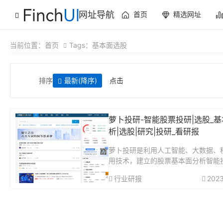
网址导航
首页
精选网址
当前位置：
首页
Tags：基本面选股
排序
最新
(降序)
点击
萝卜投研-智能股票投研|选股_
析|选股|研究|投研_看研报
萝卜投研是利用人工智能、大数据、
用技术，建立的股票基本面分析智能
台，利用萝卜投研高效处理投资资讯
行业研报
2023
告，研报，财报，数据等信息，满足
股票证券研究、价值投资分析的需求
投资，从智能...