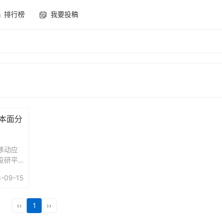
排行榜
我要投稿
基本面分
移动应
投研平
，公
-09-15
用户对
。专业
‹‹
1
››