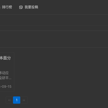
排行榜
我要投稿
基本面分
移动应
投研平
，公
-09-15
用户对
。专业
‹‹
1
››