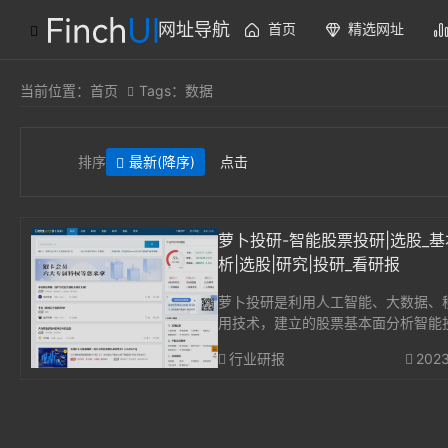
网址导航
首页
精选网址
当前位置：
首页
Tags：数据
排序
最新
(降序)
点击
萝卜投研-智能股票投研|选股_
析|选股|研究|投研_看研报
萝卜投研是利用人工智能、大数据、
用技术，建立的股票基本面分析智能
台，利用萝卜投研高效处理投资资讯
行业研报
2023
告，研报，财报，数据等信息，满足
股票证券研究、价值投资分析的需求
投资，从智能...