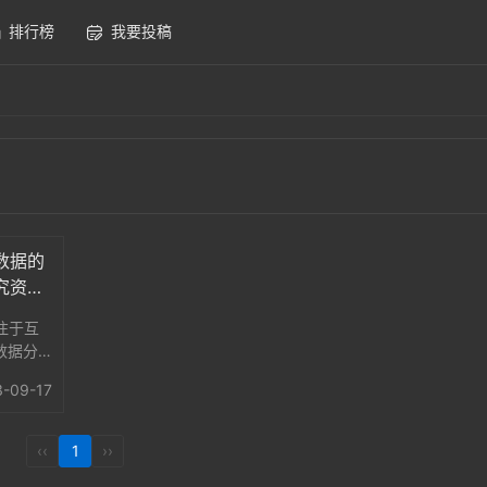
排行榜
我要投稿
现数据的
研究资讯
注于互
数据分
威机
3-09-17
IT行
据共享
‹‹
1
››