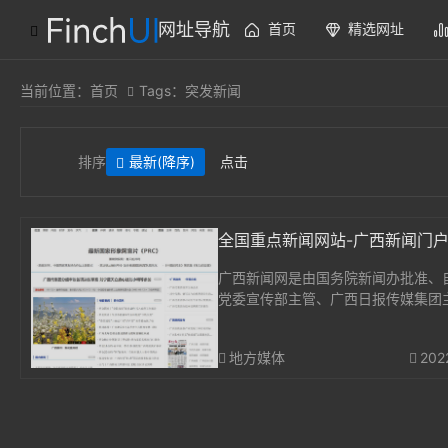
网址导航
首页
精选网址
当前位置：
首页
Tags：突发新闻
排序
最新
(降序)
点击
全国重点新闻网站-广西新闻门
广西新闻网是由国务院新闻办批准、
党委宣传部主管、广西日报传媒集团
全国重点新闻网站，打造“新闻+党务
+服务”平台，旗下有红豆社区、广西
地方媒体
202
桂声智库、桂管家等品牌栏目内容，
了解广...