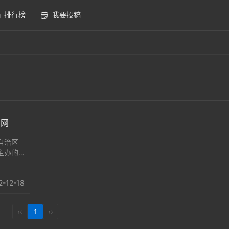
排行榜
我要投稿
户网
自治区
主办的
+政务
网视、
2-12-18
已成为
‹‹
1
››