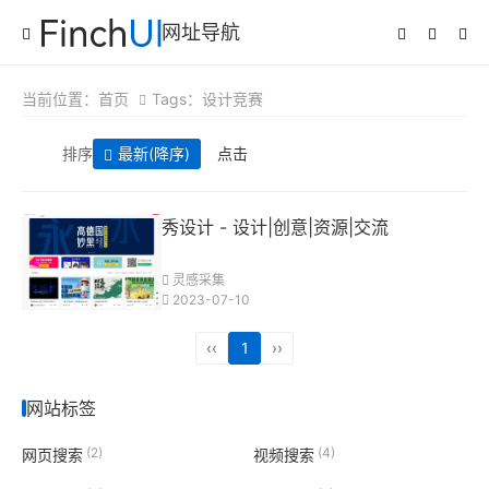
网址导航
当前位置：
首页
Tags：设计竞赛
排序
最新
(降序)
点击
秀设计 - 设计|创意|资源|交流
灵感采集
2023-07-10
‹‹
1
››
网站标签
(2)
(4)
网页搜索
视频搜索