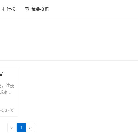
排行榜
我要投稿
局
局，注册
邮箱官
，支持所
ac上多
-03-05
‹‹
1
››