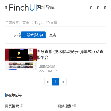
网址导航
当前位置：
首页
Tags：YY直播
排序
最新
(降序)
点击
虎牙直播-技术驱动娱乐-弹幕式互动直
播平台
直播/短视频
2023-03-06
‹‹
1
››
网站标签
(2)
(4)
网页搜索
视频搜索